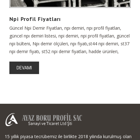
Npi Profil Fiyatları
Güncel Npi Demir Fiyatları, npı demiri, npı profil fiyatları,
güncel npı demiri listesi, npi demiri, npi profil fiyatları, güncel
npi bülteni, Npı demir ölçüleri, npı fiyatı,st44 npi demiri, st37
npi demir fiyatı, st52 npi demir fiyatları, hadde ürünleri,
DEVAMI
15 yıllık piyasa tecrübemiz ile birlikte 2018 yılında kurulmuş olan